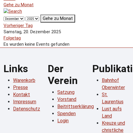
Gehe zu Monat
Gehe zu Monat
Vorheriger Tag
Samstag, 20. Dezember 2025
Folgetag
Es wurden keine Events gefunden
Links
Der
Publikat
Verein
Warenkorb
Bahnhof
Presse
Oberwinter
Satzung
Kontakt
St.
Vorstand
Impressum
Laurentius
Beitrittserklärung
Datenschutz
Lust aufs
Spenden
Land
Login
Kreuze und
christliche